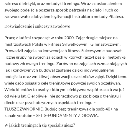
zakresu dietetyki, oraz metodyki treningu. Wraz z doskonaleniem
swojego podejścia poszerza sposób patrzenia na ciało i ruch co
zaowocowało zdobyciem legitymacji Instruktora metody Pilatesa.
Doświadczenie i sukcesy zawodowe
Pracę z ludźmi rozpoczął w roku 2000. Zajął drugie miejsce na
mistrzostwach Polski w Fitness Sylwetkowym i Gimnastycznym.
Prowadził zajęcia na konwencjach fitness. Sukcesywnie budował
liczne grupy na swoich zajęciach w których łączył pasję i metodykę
budowy zdrowego treningu. Zarówno na zajęciach wzmacniających
jak i kondycyjnych budował zaufanie dzięki indywidualnemu
podejściu oraz wnikliwej obserwacji uczestników zajęć. Dzięki temu
wiele osób osiągało cele treningowe powyżej swoich oczekiwań.
Wielu klientów to osoby z którymi efektywna współpraca trwa już
od wielu lat. Cierpliwie i nie gorączkowo piszę bloga o treningu i
diecie oraz psychofizycznych aspektach treningu –
TLUSZCZWNORMIE. Buduję bazę treningową dla osób 40+ na
kanale youtube – SFITS-FUNDAMENTY ZDROWIA.
W jakich treningach się specjalizujesz?